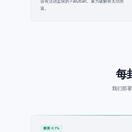
设有活动监狱的 Fail2ban。暴力破解将无功而
返。
每
我们部署
精英 0.1%