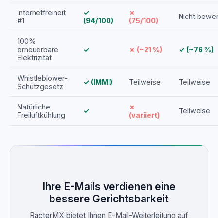
Internetfreiheit
✓
✗
Nicht bewer
#1
(94/100)
(75/100)
100%
erneuerbare
✓
✗ (~21 %)
✓ (~76 %)
Elektrizität
Whistleblower-
✓ (IMMI)
Teilweise
Teilweise
Schutzgesetz
Natürliche
✗
✓
Teilweise
Freiluftkühlung
(variiert)
Ihre E-Mails verdienen eine
bessere Gerichtsbarkeit
RacterMX bietet Ihnen E-Mail-Weiterleitung auf