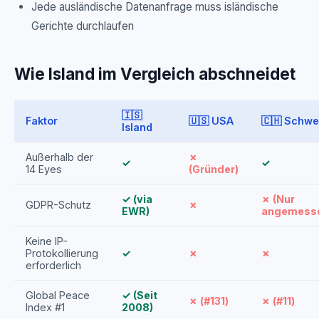
Jede ausländische Datenanfrage muss isländische
Gerichte durchlaufen
Wie Island im Vergleich abschneidet
🇮🇸
Faktor
🇺🇸 USA
🇨🇭 Schwe
Island
Außerhalb der
✗
✓
✓
14 Eyes
(Gründer)
✓ (via
✗ (Nur
GDPR-Schutz
✗
EWR)
angemess
Keine IP-
Protokollierung
✓
✗
✗
erforderlich
Global Peace
✓ (Seit
✗ (#131)
✗ (#11)
Index #1
2008)