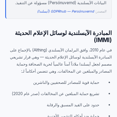
البيانات الآيسلندية (Persónuvernd) مسؤولة عن التنفيذ.
المصدر:
GDPRhub — Persónuvernd (آيسلندا)
المبادرة الآيسلندية لوسائل الإعلام الحديثة
(IMMI)
في عام 2010، وافق البرلمان الآيسلندي (Althing) بالإجماع على
المبادرة الآيسلندية لوسائل الإعلام الحديثة — وهي قرار تشريعي
مصمم لجعل آيسلندا ملاذاً آمناً عالمياً لحرية الصحافة وحماية
المصادر والمبلغين عن المخالفات. وهي تتضمن أحكاماً لـ:
حماية قوية للمصادر للصحفيين والناشرين
تشريع حماية المبلغين عن المخالفات (صدر عام 2020)
حدود على القيد المسبق والرقابة
حماية ضد أحكام التشهير الأجنبية