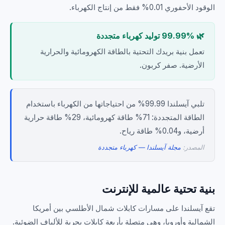
الوقود الأحفوري 0.01% فقط من إنتاج الكهرباء.
🌿 99.99% توليد كهرباء متجددة
تعمل بنية بريدك التحتية بالطاقة الكهرومائية والحرارية
الأرضية. صفر كربون.
تلبي آيسلندا 99.99% من احتياجاتها من الكهرباء باستخدام
الطاقة المتجددة: 71% طاقة كهرومائية، 29% طاقة حرارية
أرضية، و0.04% طاقة رياح.
المصدر:
مجلة آيسلندا — كهرباء متجددة
بنية تحتية عالمية للإنترنت
تقع آيسلندا على مسارات كابلات شمال الأطلسي بين أمريكا
الشمالية وأوروبا، وهي متصلة بأربعة كابلات بحرية للألياف الضوئية.