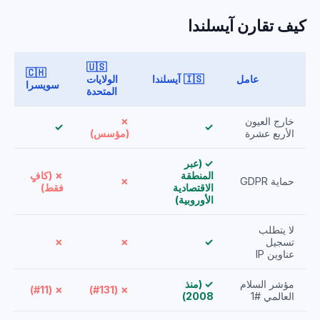
كيف تقارن آيسلندا
🇺🇸
🇨🇭
عامل
🇮🇸 آيسلندا
الولايات
سويسرا
المتحدة
خارج العيون
✗
✓
✓
الأربع عشرة
(مؤسس)
✓ (عبر
المنطقة
✗ (كافٍ
حماية GDPR
✗
الاقتصادية
فقط)
الأوروبية)
لا يتطلب
تسجيل
✓
✗
✗
عناوين IP
مؤشر السلام
✓ (منذ
✗ (#11)
✗ (#131)
العالمي #1
2008)