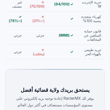
حرية الإنترنت
✗
غير
✓ (94/100)
#1
(75/100)
مصنف
كهرباء متجددة
✗
✓
✓
بنسبة 100%
(~21%)
(~76%)
قانون حماية
المبلغين عن
✓ (IMMI)
جزئي
جزئي
المخالفات
تبريد طبيعي
✗
✓
جزئي
بالهواء الحر
(يختلف)
يستحق بريدك ولاية قضائية أفضل
يوفر لك RacterMX إعادة توجيه بريد إلكتروني على
مستوى المؤسسات مستضاف في أكثر دول العالم