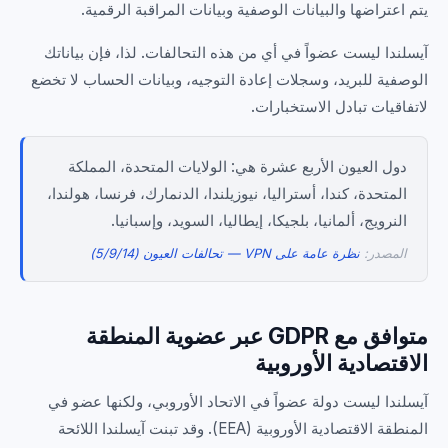
يتم اعتراضها والبيانات الوصفية وبيانات المراقبة الرقمية.
آيسلندا ليست عضواً في أي من هذه التحالفات. لذا، فإن بياناتك
الوصفية للبريد، وسجلات إعادة التوجيه، وبيانات الحساب لا تخضع
لاتفاقيات تبادل الاستخبارات.
دول العيون الأربع عشرة هي: الولايات المتحدة، المملكة
المتحدة، كندا، أستراليا، نيوزيلندا، الدنمارك، فرنسا، هولندا،
النرويج، ألمانيا، بلجيكا، إيطاليا، السويد، وإسبانيا.
المصدر:
نظرة عامة على VPN — تحالفات العيون (5/9/14)
متوافق مع GDPR عبر عضوية المنطقة
الاقتصادية الأوروبية
آيسلندا ليست دولة عضواً في الاتحاد الأوروبي، ولكنها عضو في
المنطقة الاقتصادية الأوروبية (EEA). وقد تبنت آيسلندا اللائحة